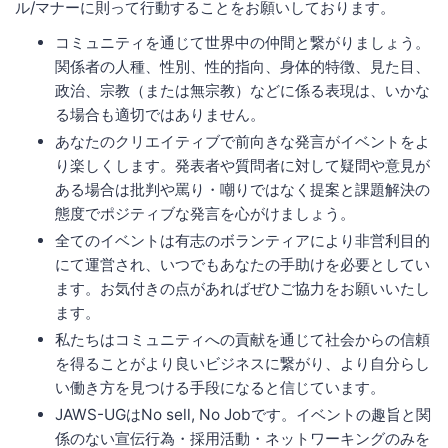
ル/マナーに則って行動することをお願いしております。
コミュニティを通じて世界中の仲間と繋がりましょう。
関係者の人種、性別、性的指向、身体的特徴、見た目、
政治、宗教（または無宗教）などに係る表現は、いかな
る場合も適切ではありません。
あなたのクリエイティブで前向きな発言がイベントをよ
り楽しくします。発表者や質問者に対して疑問や意見が
ある場合は批判や罵り・嘲りではなく提案と課題解決の
態度でポジティブな発言を心がけましょう。
全てのイベントは有志のボランティアにより非営利目的
にて運営され、いつでもあなたの手助けを必要としてい
ます。お気付きの点があればぜひご協力をお願いいたし
ます。
私たちはコミュニティへの貢献を通じて社会からの信頼
を得ることがより良いビジネスに繋がり、より自分らし
い働き方を見つける手段になると信じています。
JAWS-UGはNo sell, No Jobです。イベントの趣旨と関
係のない宣伝行為・採用活動・ネットワーキングのみを