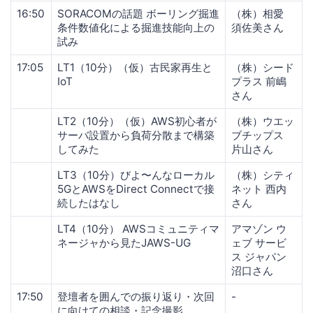
16:50
SORACOMの話題 ボーリング掘進
（株）相愛
条件数値化による掘進技能向上の
須佐美さん
試み
17:05
LT1（10分）（仮）古民家再生と
（株）シード
IoT
プラス 前嶋
さん
LT2（10分）（仮）AWS初心者が
（株）ウエッ
サーバ設置から負荷分散まで構築
ブチップス
してみた
片山さん
LT3（10分）びよ〜んなローカル
（株）シティ
5GとAWSをDirect Connectで接
ネット 西内
続したはなし
さん
LT4（10分） AWSコミュニティマ
アマゾン ウ
ネージャから見たJAWS-UG
ェブ サービ
ス ジャパン
沼口さん
17:50
登壇者を囲んでの振り返り・次回
-
に向けての相談・記念撮影